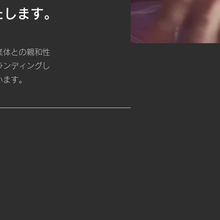
たします。
業体との親和性
ランディングし
います。