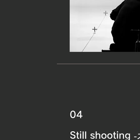
04
Still shooting
-